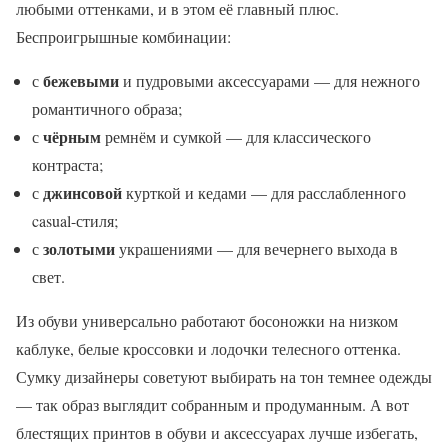
любыми оттенками, и в этом её главный плюс.
Беспроигрышные комбинации:
бежевыми
с
и пудровыми аксессуарами — для нежного
романтичного образа;
чёрным
с
ремнём и сумкой — для классического
контраста;
джинсовой
с
курткой и кедами — для расслабленного
casual-стиля;
золотыми
с
украшениями — для вечернего выхода в
свет.
Из обуви универсально работают босоножки на низком
каблуке, белые кроссовки и лодочки телесного оттенка.
Сумку дизайнеры советуют выбирать на тон темнее одежды
— так образ выглядит собранным и продуманным. А вот
блестящих принтов в обуви и аксессуарах лучше избегать,