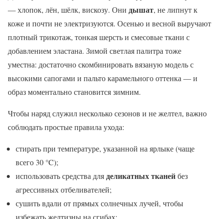
дышат
— хлопок, лён, шёлк, вискозу. Они
, не липнут к
коже и почти не электризуются. Осенью и весной выручают
плотный трикотаж, тонкая шерсть и смесовые ткани с
добавлением эластана. Зимой светлая палитра тоже
уместна: достаточно скомбинировать вязаную модель с
высокими сапогами и пальто карамельного оттенка — и
образ моментально становится зимним.
Чтобы наряд служил несколько сезонов и не желтел, важно
соблюдать простые правила ухода:
стирать при температуре, указанной на ярлыке (чаще
всего 30 °C);
деликатных тканей
использовать средства для
без
агрессивных отбеливателей;
сушить вдали от прямых солнечных лучей, чтобы
избежать желтизны на сгибах;